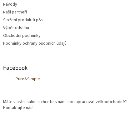
k
Návody
y
v
Naši partneři
ý
Složení produktů p&s
p
Výběr odstínu
i
s
Obchodní podmínky
u
Podmínky ochrany osobních údajů
Facebook
Pure&Simple
Máte vlastní salón a chcete s námi spolupracovat velkoobchodně?
Kontaktujte nás!