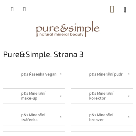
Přejít
NÁKUP
na
obsah
KOŠÍK
Pure&Simple
, Strana 3
p&s Řasenka Vegan
p&s Minerální pudr
p&s Minerální
p&s Minerální
make-up
korektor
p&s Minerální
p&s Minerální
tvářenka
bronzer