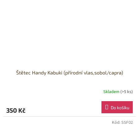
Štětec Handy Kabuki (přírodní vlas,sobol/capra)
Skladem
(>5 ks)
Průměrné
hodnocení
produktu
Do košíku
350 Kč
je
3,7
z
Kód:
SSF02
5
hvězdiček.