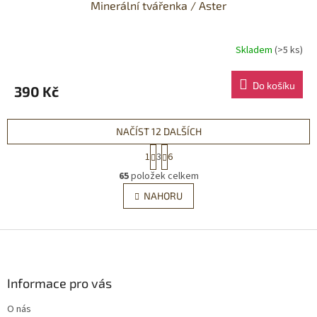
Minerální tvářenka / Aster
Skladem
(>5 ks)
Do košíku
390 Kč
NAČÍST 12 DALŠÍCH
S
1
3
6
t
O
r
65
položek celkem
v
á
l
NAHORU
n
á
k
d
o
v
Z
a
á
c
á
n
í
p
í
p
a
Informace pro vás
r
t
v
O nás
í