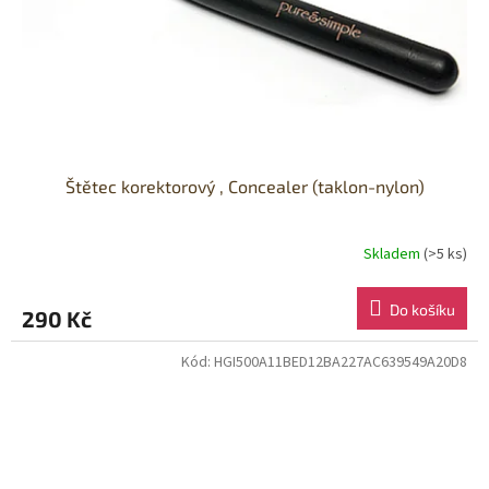
Štětec korektorový , Concealer (taklon-nylon)
Skladem
(>5 ks)
Do košíku
290 Kč
Kód:
HGI500A11BED12BA227AC639549A20D8