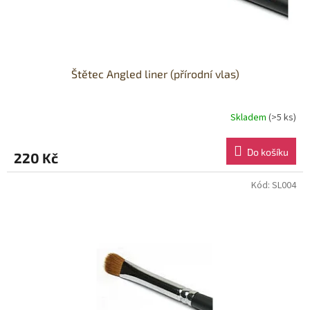
t
ů
Štětec Angled liner (přírodní vlas)
Skladem
(>5 ks)
Do košíku
220 Kč
Kód:
SL004