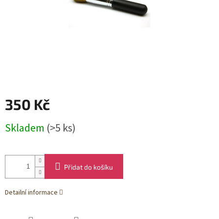
350 Kč
Měrná
Skladem
(>5 ks)
cena:
Přidat do košíku
Detailní informace