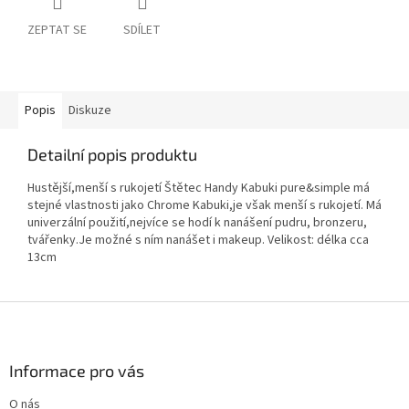
ZEPTAT SE
SDÍLET
Popis
Diskuze
Detailní popis produktu
Hustější,menší s rukojetí Štětec Handy Kabuki pure&simple má
stejné vlastnosti jako Chrome Kabuki,je však menší s rukojetí. Má
univerzální použití,nejvíce se hodí k nanášení pudru, bronzeru,
tvářenky.Je možné s ním nanášet i makeup. Velikost: délka cca
13cm
Z
á
p
a
Informace pro vás
t
O nás