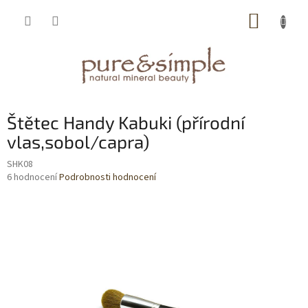
Přejít
NÁKUP
na
obsah
KOŠÍK
Štětec Handy Kabuki (přírodní
vlas,sobol/capra)
SHK08
Průměrné
6 hodnocení
Podrobnosti hodnocení
hodnocení
produktu
je
3,7
z
5
hvězdiček.