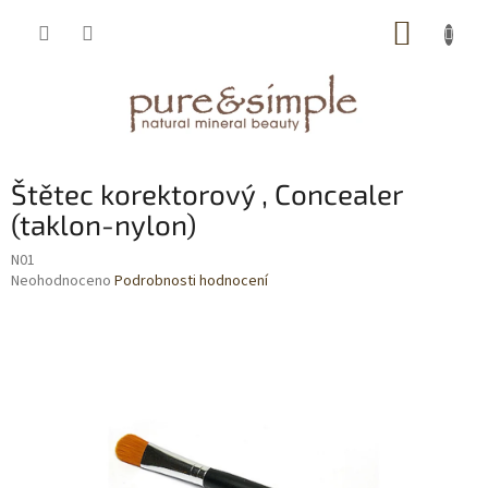
Přejít
NÁKUP
na
obsah
KOŠÍK
Štětec korektorový , Concealer
(taklon-nylon)
N01
Průměrné
Neohodnoceno
Podrobnosti hodnocení
hodnocení
produktu
je
0,0
z
5
hvězdiček.