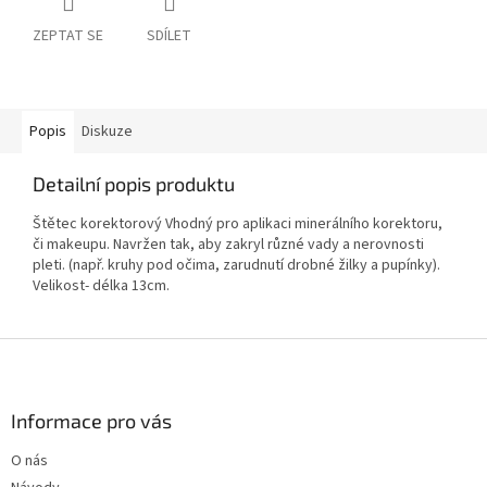
ZEPTAT SE
SDÍLET
Popis
Diskuze
Detailní popis produktu
Štětec korektorový Vhodný pro aplikaci minerálního korektoru,
či makeupu. Navržen tak, aby zakryl různé vady a nerovnosti
pleti. (např. kruhy pod očima, zarudnutí drobné žilky a pupínky).
Velikost- délka 13cm.
Z
á
p
a
Informace pro vás
t
O nás
í