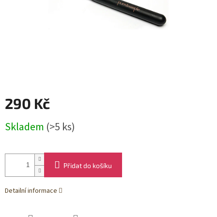
290 Kč
Měrná
Skladem
(>5 ks)
cena:
Přidat do košíku
Detailní informace