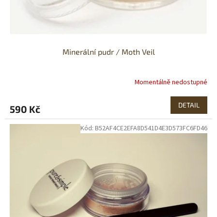
t
ů
Minerální pudr / Moth Veil
Momentálně nedostupné
Průměrné
hodnocení
produktu
DETAIL
590 Kč
je
3,5
Kód:
B52AF4CE2EFA8D541D4E3D573FC6FD46
z
5
hvězdiček.