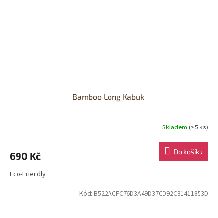
Bamboo Long Kabuki
Skladem
(>5 ks)
Do košíku
690 Kč
Eco-Friendly
Kód:
B522ACFC76D3A49D37CD92C31411853D