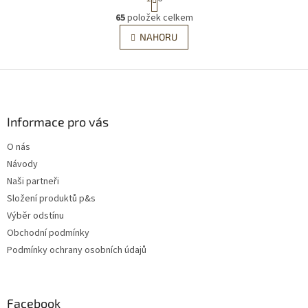
t
r
65
položek celkem
O
á
v
NAHORU
n
l
k
á
o
v
Z
d
á
a
á
n
c
p
í
í
a
Informace pro vás
p
t
r
O nás
í
v
Návody
k
y
Naši partneři
v
Složení produktů p&s
ý
Výběr odstínu
p
i
Obchodní podmínky
s
Podmínky ochrany osobních údajů
u
Facebook