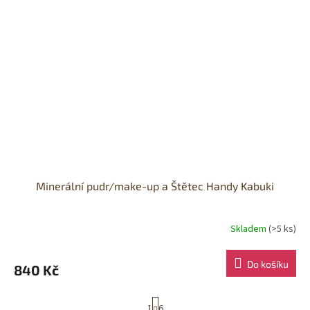
Minerální pudr/make-up a Štětec Handy Kabuki
Skladem
(>5 ks)
Do košíku
840 Kč
S
1
6