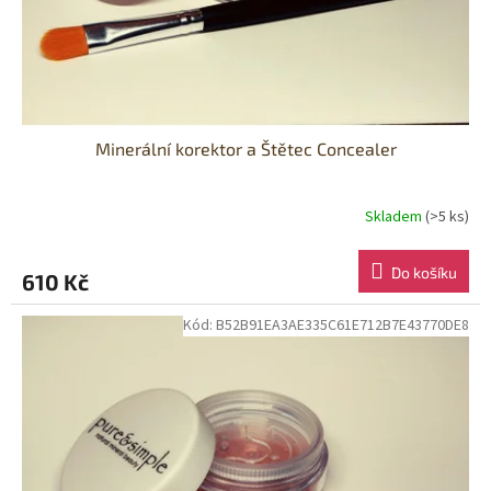
Minerální korektor a Štětec Concealer
Skladem
(>5 ks)
Do košíku
610 Kč
Kód:
B52B91EA3AE335C61E712B7E43770DE8