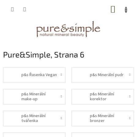
Přejít
NÁKUP
na
obsah
KOŠÍK
Pure&Simple
, Strana 6
p&s Řasenka Vegan
p&s Minerální pudr
p&s Minerální
p&s Minerální
make-up
korektor
p&s Minerální
p&s Minerální
tvářenka
bronzer