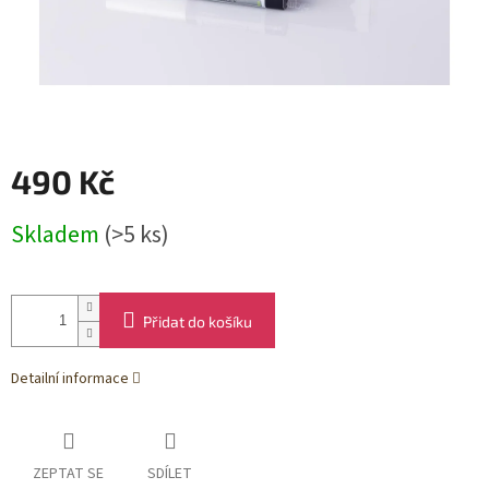
490 Kč
Měrná
Skladem
(>5 ks)
cena:
Přidat do košíku
Detailní informace
ZEPTAT SE
SDÍLET