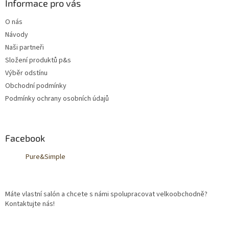
a
Informace pro vás
t
O nás
í
Návody
Naši partneři
Složení produktů p&s
Výběr odstínu
Obchodní podmínky
Podmínky ochrany osobních údajů
Facebook
Pure&Simple
Máte vlastní salón a chcete s námi spolupracovat velkoobchodně?
Kontaktujte nás!