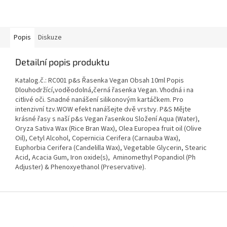
Popis
Diskuze
Detailní popis produktu
Katalog.č.: RC001 p&s Řasenka Vegan Obsah 10ml Popis
Dlouhodržící,voděodolná,černá řasenka Vegan. Vhodná i na
citlivé oči. Snadné nanášení silikonovým kartáčkem. Pro
intenzivní tzv.WOW efekt nanášejte dvě vrstvy. P&S Mějte
krásné řasy s naší p&s Vegan řasenkou Složení Aqua (Water),
Oryza Sativa Wax (Rice Bran Wax), Olea Europea fruit oil (Olive
Oil), Cetyl Alcohol, Copernicia Cerifera (Carnauba Wax),
Euphorbia Cerifera (Candelilla Wax), Vegetable Glycerin, Stearic
Acid, Acacia Gum, Iron oxide(s), Aminomethyl Popandiol (Ph
Adjuster) & Phenoxyethanol (Preservative).
Z
á
p