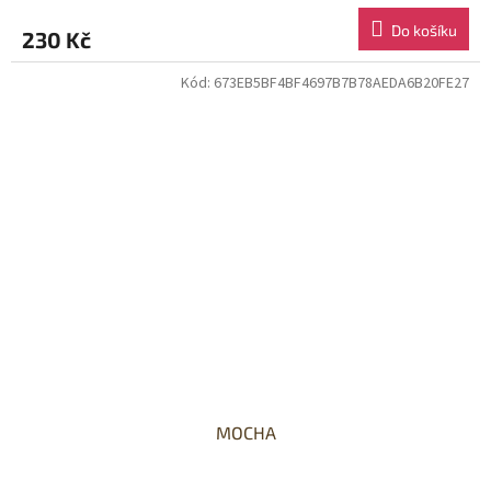
Do košíku
230 Kč
Kód:
673EB5BF4BF4697B7B78AEDA6B20FE27
MOCHA