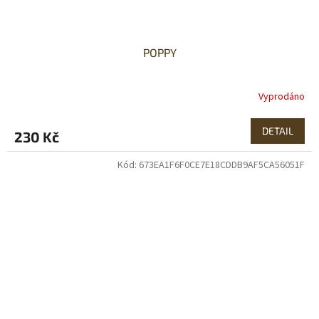
POPPY
Vyprodáno
DETAIL
230 Kč
Kód:
673EA1F6F0CE7E18CDDB9AF5CA56051F