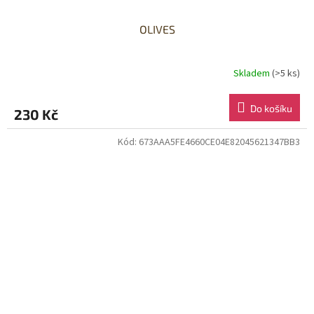
OLIVES
Skladem
(>5 ks)
Do košíku
230 Kč
Kód:
673AAA5FE4660CE04E82045621347BB3