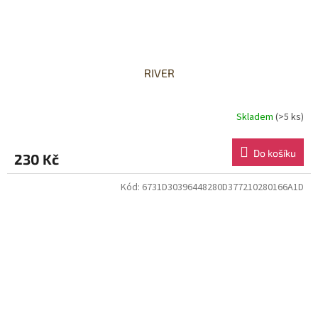
RIVER
Skladem
(>5 ks)
Do košíku
230 Kč
Kód:
6731D30396448280D377210280166A1D