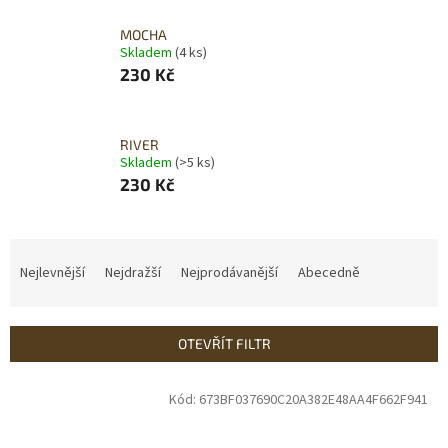
MOCHA
Skladem
(4 ks)
230 Kč
RIVER
Skladem
(>5 ks)
230 Kč
Ř
a
Nejlevnější
Nejdražší
Nejprodávanější
Abecedně
z
e
n
OTEVŘÍT FILTR
í
p
V
Kód:
673BF037690C20A382E48AA4F662F941
r
ý
o
p
d