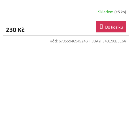
Skladem
(>5 ks)
Do košíku
230 Kč
Kód:
67355946945246FF3DA7F34D190B5E6A