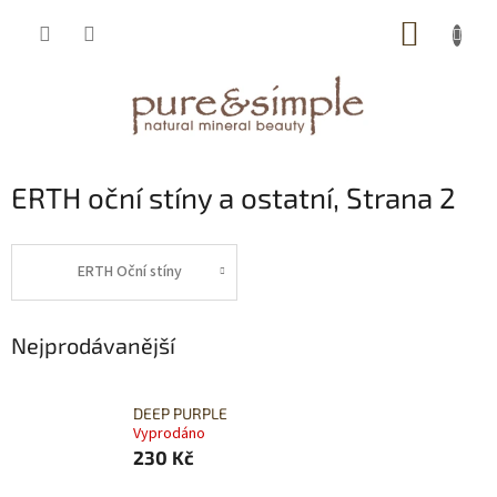
Přejít
NÁKUP
na
obsah
KOŠÍK
ERTH oční stíny a ostatní
, Strana 2
ERTH Oční stíny
Nejprodávanější
DEEP PURPLE
Vyprodáno
230 Kč