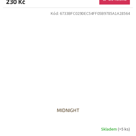
230 Kč
Kód:
6733BFC029DEC54FF05B9785A1A28564
MIDNIGHT
Skladem
(>5 ks)