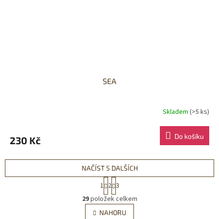
SEA
Skladem
(>5 ks)
Do košíku
230 Kč
NAČÍST 5 DALŠÍCH
S
1
2
3
t
O
r
29
položek celkem
v
á
l
NAHORU
n