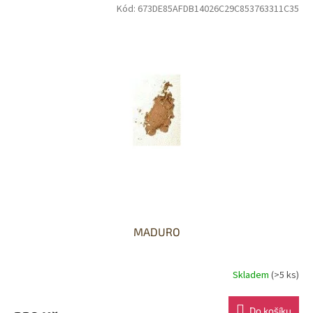
Kód:
673DE85AFDB14026C29C853763311C35
MADURO
Skladem
(>5 ks)
Do košíku