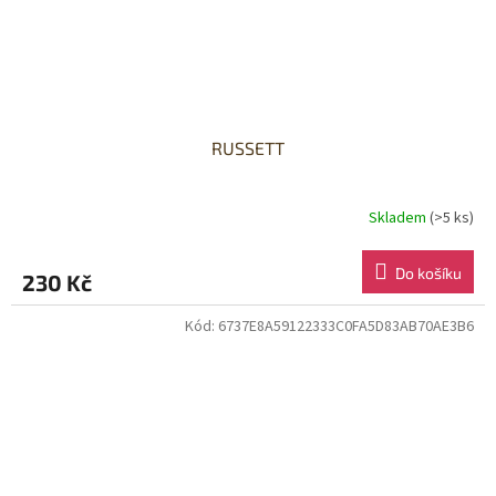
RUSSETT
Skladem
(>5 ks)
Do košíku
230 Kč
Kód:
6737E8A59122333C0FA5D83AB70AE3B6