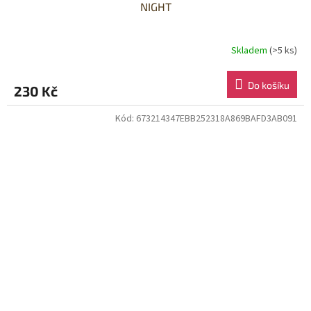
NIGHT
Skladem
(>5 ks)
Do košíku
230 Kč
Kód:
673214347EBB252318A869BAFD3AB091