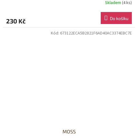
Skladem
(4 ks)
Do košíku
230 Kč
Kód:
673122ECA5B2821F6AD40AC3374EBC7E
MOSS