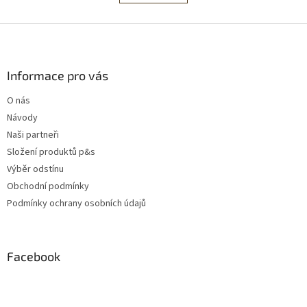
á
k
d
o
v
Z
a
á
c
á
n
í
p
í
p
a
Informace pro vás
r
t
v
O nás
í
k
Návody
y
v
Naši partneři
ý
Složení produktů p&s
p
Výběr odstínu
i
s
Obchodní podmínky
u
Podmínky ochrany osobních údajů
Facebook