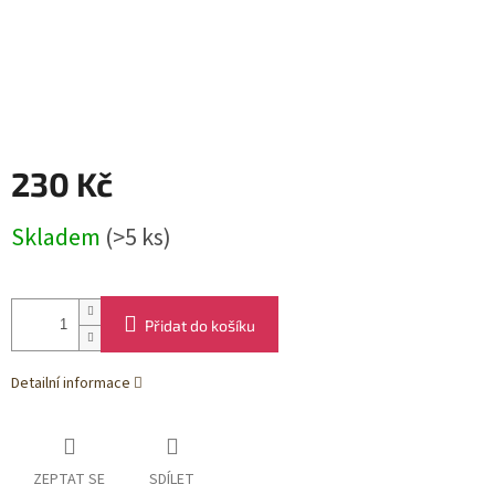
230 Kč
Měrná
Skladem
(>5 ks)
cena:
Přidat do košíku
Detailní informace
ZEPTAT SE
SDÍLET