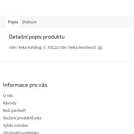
Popis
Diskuze
Detailní popis produktu
stín / linka Katalog. č.: ESL22 stín / linka hmotnost: 2g
Z
á
p
a
Informace pro vás
t
O nás
í
Návody
Naši partneři
Složení produktů p&s
Výběr odstínu
Obchodní podmínky