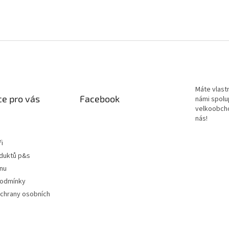
Máte vlastn
e pro vás
Facebook
námi spolu
velkoobch
nás!
ři
oduktů p&s
ínu
podmínky
chrany osobních