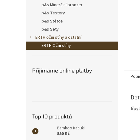
n
p&s Minerální bronzer
e
p&s Testery
l
p&s Štětce
p&s Sety
ERTH oční stíny a ostatní
ERTH Oční stíny
Přijímáme online platby
Popi
Det
třpyt
Top 10 produktů
Bamboo Kabuki
550 Kč