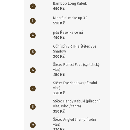
Bamboo Long Kabuki
690 Kč
Minerální make-up 3.0
590 Kč
p&s Řasenka černá
490 Kč
Oční stín ERTH a Štětec Eye
Shadow
300 Kč
Štětec Perfect Face (syntetický
vlas)
450 Kč
Štětec Eye-shadow (přírodní
vlas)
220 Kč
Štětec Handy Kabuki (přírodní
vlas,sobol/capra)
350 Kč
Štětec Angled liner (přírodní
vlas)
220 Kč