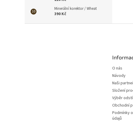
Minerální korektor / Wheat
390 Kč
Z
á
p
a
t
Informac
í
O nás
Návody
Naši partne
Složení pr
Výběr odst
Obchodní 
Podmínky o
údajů