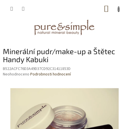
Přejít
NÁKUP
na
obsah
KOŠÍK
Minerální pudr/make-up a Štětec
Handy Kabuki
B522ACFC76D3A49D37CD92C31411853D
Průměrné
Neohodnoceno
Podrobnosti hodnocení
hodnocení
produktu
je
0,0
z
5
hvězdiček.