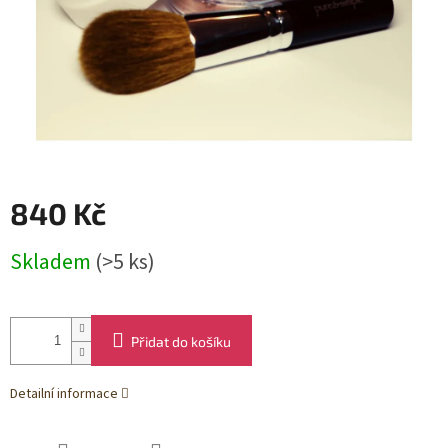
840 Kč
Měrná
Skladem
(>5 ks)
cena:
Přidat do košíku
Detailní informace