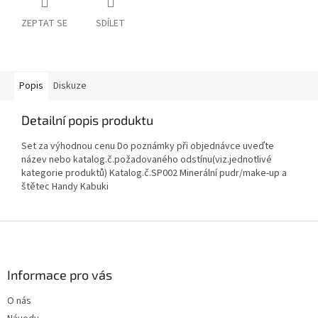
ZEPTAT SE
SDÍLET
Popis
Diskuze
Detailní popis produktu
Set za výhodnou cenu Do poznámky při objednávce uveďte
název nebo katalog.č.požadovaného odstínu(viz.jednotlivé
kategorie produktů) Katalog.č.SP002 Minerální pudr/make-up a
štětec Handy Kabuki
Z
á
p
a
Informace pro vás
t
O nás
í