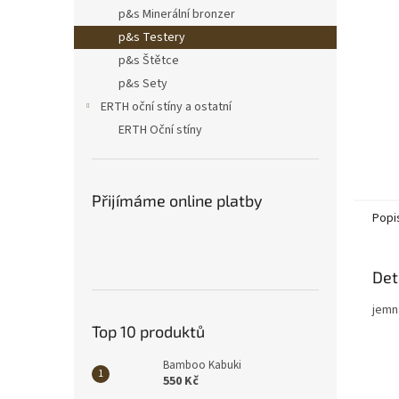
n
p&s Minerální bronzer
e
p&s Testery
l
p&s Štětce
p&s Sety
ERTH oční stíny a ostatní
ERTH Oční stíny
Přijímáme online platby
Popi
Det
jemn
Top 10 produktů
Bamboo Kabuki
550 Kč