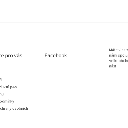
Máte vlastn
e pro vás
Facebook
námi spolu
velkoobch
nás!
ři
oduktů p&s
ínu
podmínky
chrany osobních