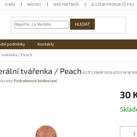
O NÁS
NÁVODY
NAŠI PARTNEŘI
SLOŽENÍ PRODUKTŮ P&S
HLEDAT
dní podmínky
Kontakty
í tvářenka / Peach
rální tvářenka / Peach
627F23969F95584251F6F6F95
né
noceno
Podrobnosti hodnocení
ní
30 
u
Měrná
Skla
cena:
ek.