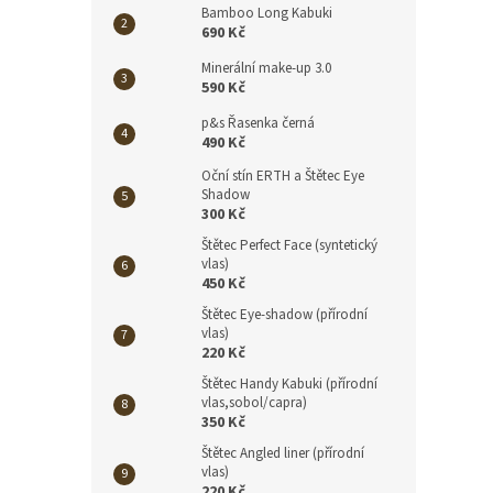
Bamboo Long Kabuki
690 Kč
Minerální make-up 3.0
590 Kč
p&s Řasenka černá
490 Kč
Oční stín ERTH a Štětec Eye
Shadow
300 Kč
Štětec Perfect Face (syntetický
vlas)
450 Kč
Štětec Eye-shadow (přírodní
vlas)
220 Kč
Štětec Handy Kabuki (přírodní
vlas,sobol/capra)
350 Kč
Štětec Angled liner (přírodní
vlas)
220 Kč