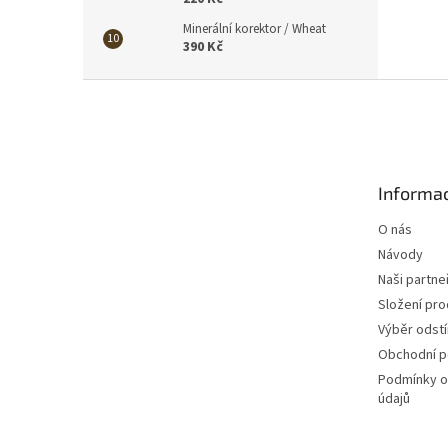
Minerální korektor / Wheat
390 Kč
Z
á
p
a
t
Informac
í
O nás
Návody
Naši partne
Složení pr
Výběr odst
Obchodní 
Podmínky o
údajů