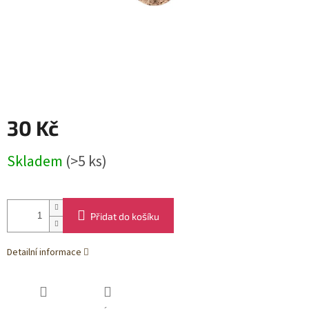
30 Kč
Měrná
Skladem
(>5 ks)
cena:
Přidat do košíku
Detailní informace