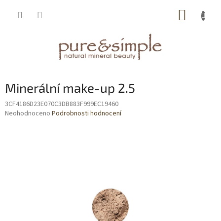
Přejít
NÁKUP
na
obsah
KOŠÍK
Minerální make-up 2.5
3CF4186D23E070C3DB883F999EC19460
Průměrné
Neohodnoceno
Podrobnosti hodnocení
hodnocení
produktu
je
0,0
z
5
hvězdiček.