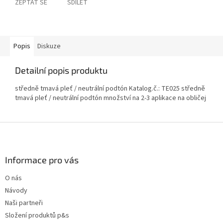
ZEPTAT SE
SDÍLET
Popis
Diskuze
Detailní popis produktu
středně tmavá pleť / neutrální podtón Katalog.č.: TE025 středně
tmavá pleť / neutrální podtón množství na 2-3 aplikace na obličej
Z
á
p
a
Informace pro vás
t
O nás
í
Návody
Naši partneři
Složení produktů p&s