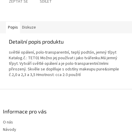
ZEPTAT SE
SDÍLET
Popis
Diskuze
Detailní popis produktu
světlé opálení, polo-transparentní, teplý podtón, jemný třpyt
Katalog.č.: TET01 Možno jej používat i jako tvářenku.Má jemný
třpyt. Vytváří světlé opálení a je polo-transparentní.Velmi
přirozený. Skvěle se doplňuje s odstíny makeupu pure&simple
č.2,0 a 2,3 a 3,5 Hmotnost: cca 2-3 použití
Z
á
p
a
Informace pro vás
t
O nás
í
Návody