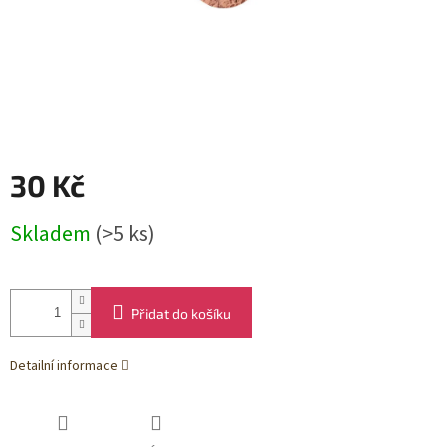
30 Kč
Měrná
Skladem
(>5 ks)
cena:
Přidat do košíku
Detailní informace