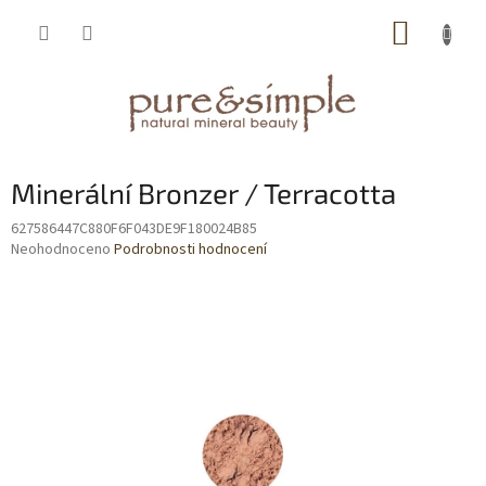
Přejít
NÁKUP
na
obsah
KOŠÍK
Minerální Bronzer / Terracotta
627586447C880F6F043DE9F180024B85
Průměrné
Neohodnoceno
Podrobnosti hodnocení
hodnocení
produktu
je
0,0
z
5
hvězdiček.